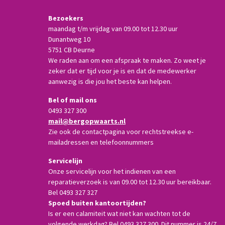
Bezoekers
maandag t/m vrijdag van 09.00 tot 12.30 uur
Dunantweg 10
5751 CB Deurne
We raden aan om een afspraak te maken. Zo weet je
zeker dat er tijd voor je is en dat de medewerker
aanwezig is die jou het beste kan helpen.
Bel of mail ons
0493 327 300
mail@bergopwaarts.nl
Zie ook de contactpagina voor rechtstreekse e-
mailadressen en telefoonnummers
Servicelijn
Onze servicelijn voor het indienen van een
reparatieverzoek is van 09.00 tot 12.30 uur bereikbaar.
Bel 0493 327 327
Spoed buiten kantoortijden?
Is er een calamiteit wat niet kan wachten tot de
volgende werkdag? Bel 0493 327 300. Dit nummer is 24/7