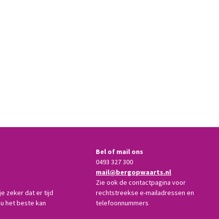
Bel of mail ons
0493 327 300
mail@bergopwaarts.nl
Zie ook de contactpagina voor
 zeker dat er tijd
rechtstreekse e-mailadressen en
ou het beste kan
telefoonnummers