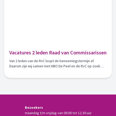
Vacatures 2 leden Raad van Commissarissen
Van 2 leden van de RvC loopt de benoemingstermijn af.
Daarom zijn wij samen met HBO De Peel en de RvC op zoek
naar twee nieuwe commissarissen, waarvan één
huurderscommissaris, per 1 december 2026.
Bezoekers
maandag t/m vrijdag van 09.00 tot 12.30 uur