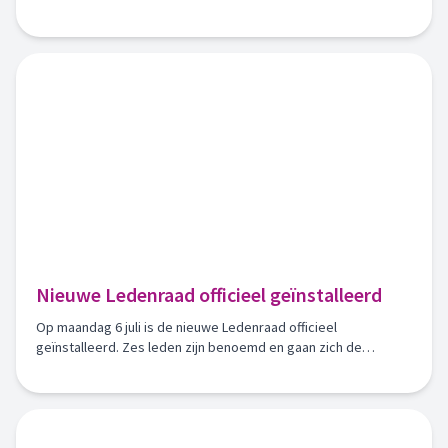
beschikbaar zijn voor woningzoekenden die volgens het
DuoWonen-concept willen wonen.
Nieuwe Ledenraad officieel geïnstalleerd
Op maandag 6 juli is de nieuwe Ledenraad officieel
geïnstalleerd. Zes leden zijn benoemd en gaan zich de
komende vier jaar inzetten voor onze vereniging.