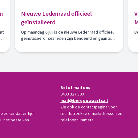
n
Nieuwe Ledenraad officieel
V
geïnstalleerd
M
nt
Op maandag 6 juli is de nieuwe Ledenraad officieel
B
geïnstalleerd. Zes leden zijn benoemd en gaan zich
de komende vier jaar inzetten voor onze
vereniging.
Bel of mail ons
0493 327 300
mail@bergopwaarts.nl
Zie ook de contactpagina voor
 zeker dat er tijd
rechtstreekse e-mailadressen en
ou het beste kan
telefoonnummers