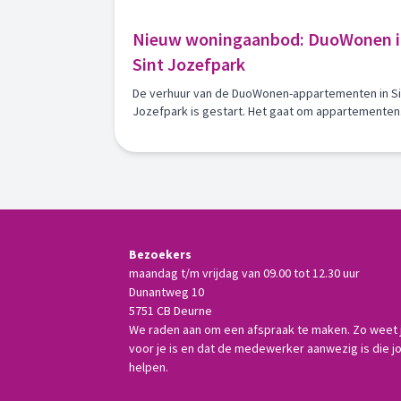
Nieuw woningaanbod: DuoWonen i
Sint Jozefpark
De verhuur van de DuoWonen-appartementen in Si
Jozefpark is gestart. Het gaat om appartementen
die speciaal beschikbaar zijn voor
woningzoekenden die volgens het DuoWonen-
concept willen wonen.
Bezoekers
maandag t/m vrijdag van 09.00 tot 12.30 uur
Dunantweg 10
5751 CB Deurne
We raden aan om een afspraak te maken. Zo weet je
voor je is en dat de medewerker aanwezig is die j
helpen.