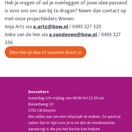
Heb je vragen of wil je overleggen of jouw idee passend
is voor ons om aan bij te dragen? Neem dan contact op
met onze projectleiders Wonen:
Anja Artz via
a.artz@bow.nl
/
0493 327 320
Anke van de Ven via
a.vandeven@bow.nl
/
0493 327
336
Dien hier je idee of voorstel direct in
Bezoekers
maandag t/m vrijdag van 09.00 tot 12.30 uur
Dunantweg 10
5751 CB Deurne
We raden aan om een afspraak te maken. Zo weet je
zeker dat er tijd voor je is en dat de medewerker
aanwezig is die jou het beste kan helpen.