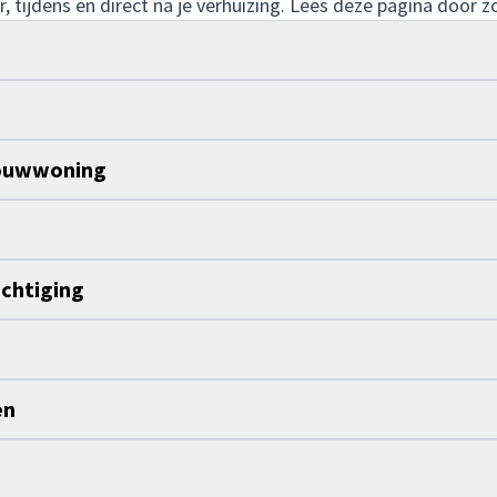
, tijdens en direct na je verhuizing. Lees deze pagina door z
bouwwoning
ichtiging
en