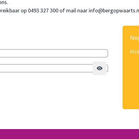
ons.
bereikbaar op
0493 327 300
of mail naar
info@bergopwaarts.n
Nog
Acco