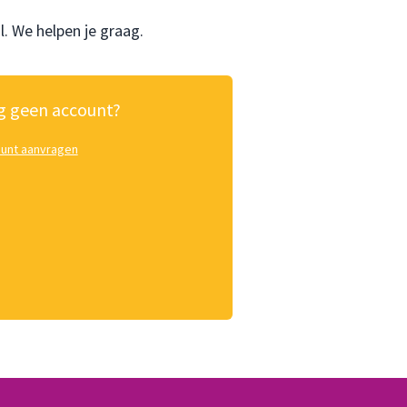
l
. We helpen je graag.
 geen account?
unt aanvragen