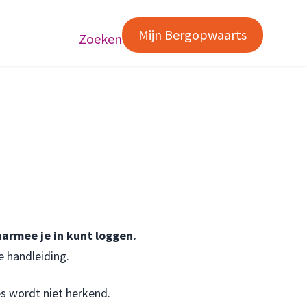
Mijn Bergopwaarts
Zoeken
armee je in kunt loggen.
e handleiding
.
es wordt niet herkend.