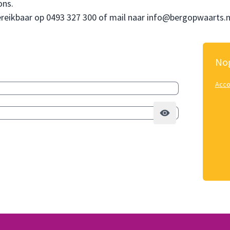
ons.
bereikbaar op
0493 327 300
of mail naar
info@bergopwaarts.n
Nog
Acco