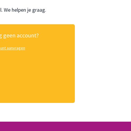
l
. We helpen je graag.
 geen account?
unt aanvragen