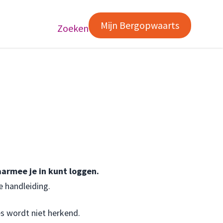
Mijn Bergopwaarts
Zoeken
armee je in kunt loggen.
e handleiding
.
es wordt niet herkend.